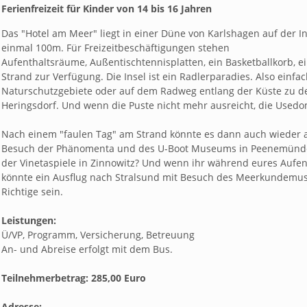
Ferienfreizeit für Kinder von 14 bis 16 Jahren
Das "Hotel am Meer" liegt in einer Düne von Karlshagen auf der I
einmal 100m. Für Freizeitbeschäftigungen stehen
Aufenthaltsräume, Außentischtennisplatten, ein Basketballkorb, ein
Strand zur Verfügung. Die Insel ist ein Radlerparadies. Also einf
Naturschutzgebiete oder auf dem Radweg entlang der Küste zu d
Heringsdorf. Und wenn die Puste nicht mehr ausreicht, die Used
Nach einem "faulen Tag" am Strand könnte es dann auch wieder a
Besuch der Phänomenta und des U-Boot Museums in Peenemünde,
der Vinetaspiele in Zinnowitz? Und wenn ihr während eures Aufenth
könnte ein Ausflug nach Stralsund mit Besuch des Meerkundem
Richtige sein.
Leistungen:
Ü/VP, Programm, Versicherung, Betreuung
An- und Abreise erfolgt mit dem Bus.
Teilnehmerbetrag: 285,00 Euro
Adresse: