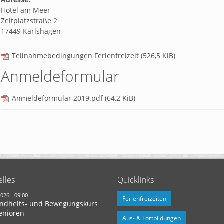
Hotel am Meer
Zeltplatzstraße 2
17449 Karlshagen
Teilnahmebedingungen Ferienfreizeit
(526,5 KiB)
Anmeldeformular
Anmeldeformular 2019.pdf
(64,2 KiB)
elles
Quicklinks
2026 - 09:00
Ferienfreizeiten
ndheits- und Bewegungskurs
enioren
Aus- & Fortbildungen