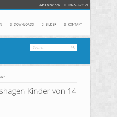
E-Mail schreiben
03695 - 622179
IN
DOWNLOADS
BILDER
KONTAKT
ader
lshagen Kinder von 14