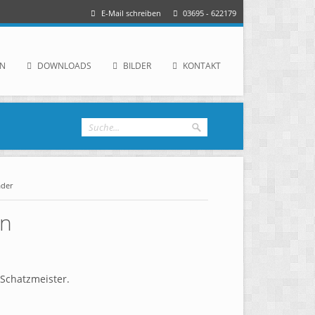
E-Mail schreiben
03695 - 622179
IN
DOWNLOADS
BILDER
KONTAKT
ader
rn
 Schatzmeister.