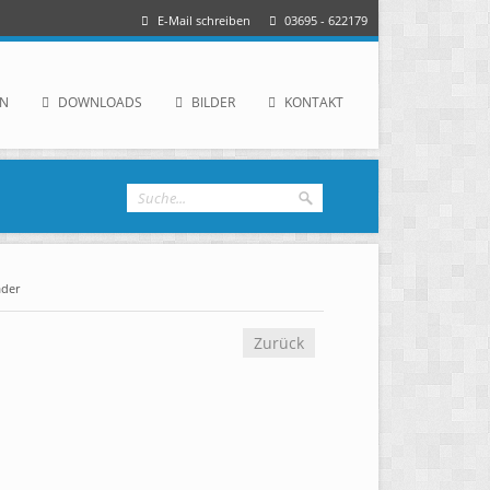
E-Mail schreiben
03695 - 622179
IN
DOWNLOADS
BILDER
KONTAKT
ader
Zurück