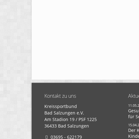
Kontakt zu uns
Aktu
11.05.
Kreissportbund
Gesu
Bad Salzungen e.V.
für S
Am Stadion 19 / PSF 1225
15.04.
36433 Bad Salzungen
Der 
Kind
03695 - 622179