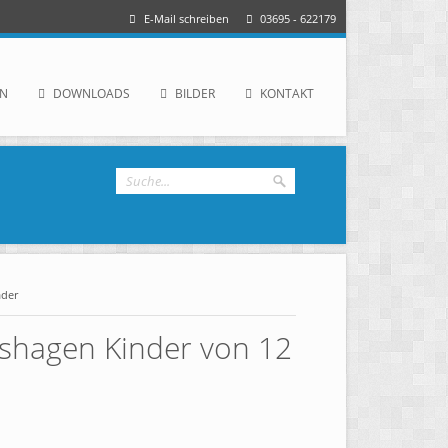
E-Mail schreiben
03695 - 622179
IN
DOWNLOADS
BILDER
KONTAKT
ader
lshagen Kinder von 12