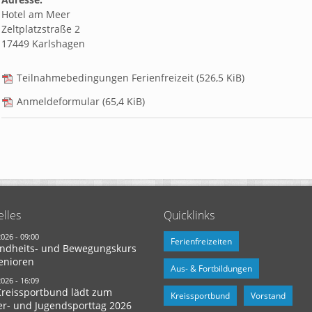
Hotel am Meer
Zeltplatzstraße 2
17449 Karlshagen
Teilnahmebedingungen Ferienfreizeit
(526,5 KiB)
Anmeldeformular
(65,4 KiB)
elles
Quicklinks
2026 - 09:00
Ferienfreizeiten
ndheits- und Bewegungskurs
enioren
Aus- & Fortbildungen
2026 - 16:09
Kreissportbund lädt zum
Kreissportbund
Vorstand
er- und Jugendsporttag 2026