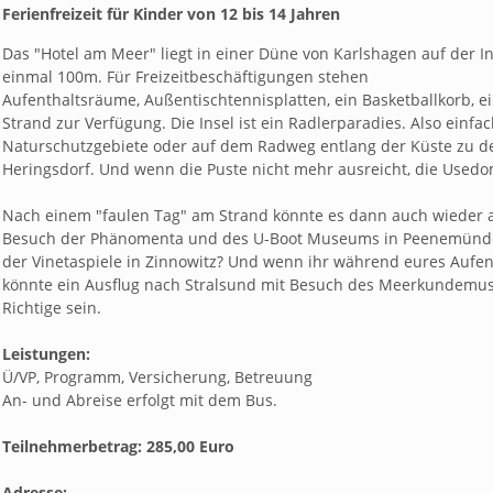
Ferienfreizeit für Kinder von 12 bis 14 Jahren
Das "Hotel am Meer" liegt in einer Düne von Karlshagen auf der I
einmal 100m. Für Freizeitbeschäftigungen stehen
Aufenthaltsräume, Außentischtennisplatten, ein Basketballkorb, ein
Strand zur Verfügung. Die Insel ist ein Radlerparadies. Also einf
Naturschutzgebiete oder auf dem Radweg entlang der Küste zu d
Heringsdorf. Und wenn die Puste nicht mehr ausreicht, die Used
Nach einem "faulen Tag" am Strand könnte es dann auch wieder a
Besuch der Phänomenta und des U-Boot Museums in Peenemünde,
der Vinetaspiele in Zinnowitz? Und wenn ihr während eures Aufenth
könnte ein Ausflug nach Stralsund mit Besuch des Meerkundem
Richtige sein.
Leistungen:
Ü/VP, Programm, Versicherung, Betreuung
An- und Abreise erfolgt mit dem Bus.
Teilnehmerbetrag: 285,00 Euro
Adresse: