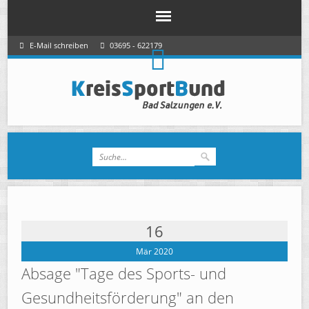
E-Mail schreiben
03695 - 622179
16
Mär 2020
Absage "Tage des Sports- und
Gesundheitsförderung" an den