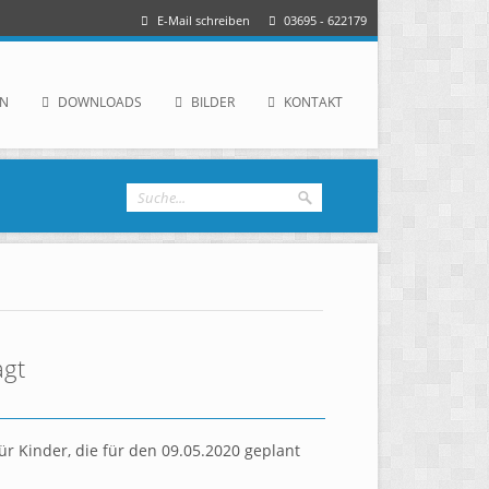
E-Mail schreiben
03695 - 622179
IN
DOWNLOADS
BILDER
KONTAKT
agt
r Kinder, die für den 09.05.2020 geplant