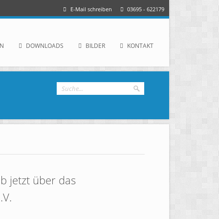
E-Mail schreiben
03695 - 622179
IN
DOWNLOADS
BILDER
KONTAKT
 jetzt über das
.V.