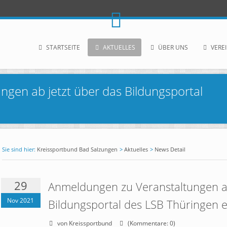
STARTSEITE
AKTUELLES
ÜBER UNS
VERE
gen ab jetzt über das Bildungsportal
Kreissportbund Bad Salzungen
Aktuelles
News Detail
29
Anmeldungen zu Veranstaltungen ab
Nov 2021
Bildungsportal des LSB Thüringen e
von Kreissportbund
(Kommentare: 0)